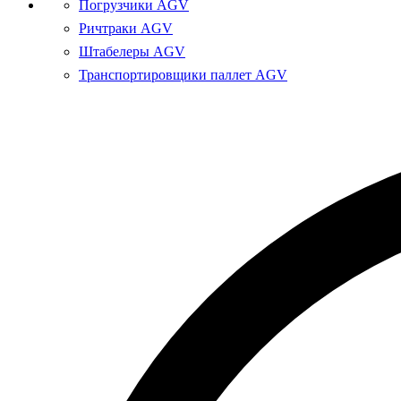
Погрузчики AGV
Ричтраки AGV
Штабелеры AGV
Транспортировщики паллет AGV