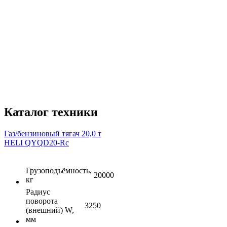
Каталог техники
Газ/бензиновый тягач 20,0 т
HELI QYQD20-Rc
Грузоподъёмность,
20000
кг
Радиус
поворота
3250
(внешний) W,
мм