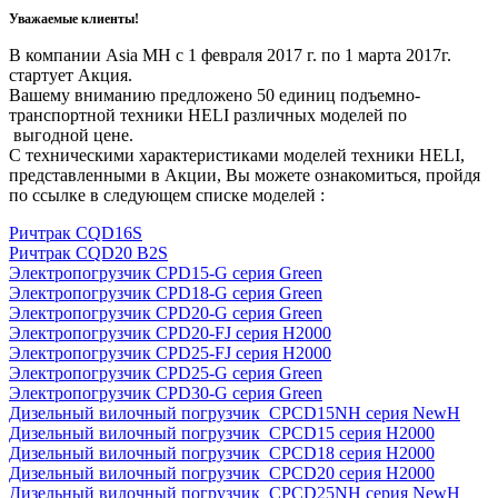
Уважаемые клиенты!
В компании Asia MH c 1 февраля 2017 г. по 1 марта 2017г.
стартует Акция.
Вашему вниманию предложено 50 единиц подъемно-
транспортной техники HELI различных моделей по
выгодной цене.
С техническими характеристиками моделей техники HELI,
представленными в Акции, Вы можете ознакомиться, пройдя
по ссылке в следующем списке моделей :
Ричтрак CQD16S
Ричтрак CQD20 B2S
Электропогрузчик CPD15-G серия Green
Электропогрузчик CPD18-G серия Green
Электропогрузчик CPD20-G серия Green
Электропогрузчик CPD20-FJ серия H2000
Электропогрузчик CPD25-FJ серия H2000
Электропогрузчик CPD25-G серия Green
Электропогрузчик CPD30-G серия Green
Дизельный вилочный погрузчик CPCD15NH серия NewH
Дизельный вилочный погрузчик CPCD15 серия H2000
Дизельный вилочный погрузчик CPCD18 серия H2000
Дизельный вилочный погрузчик CPCD20 серия H2000
Дизельный вилочный погрузчик CPCD25NH серия NewH