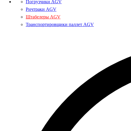
Погрузчики AGV
Ричтраки AGV
Штабелеры AGV
Транспортировщики паллет AGV