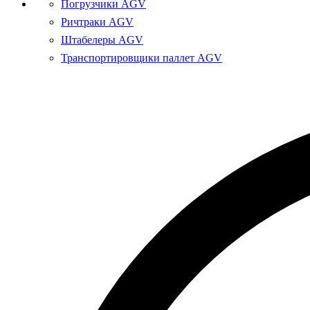
Погрузчики AGV
Ричтраки AGV
Штабелеры AGV
Транспортировщики паллет AGV