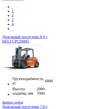
1
2
3
4
Дизельный погрузчик 6,0 т
HELI CPCD60G
Грузоподъёмность,
6000
кг
Высота
2000-
подъёма, мм
7000
Запрос цены
Дизельный погрузчик 7,0 т